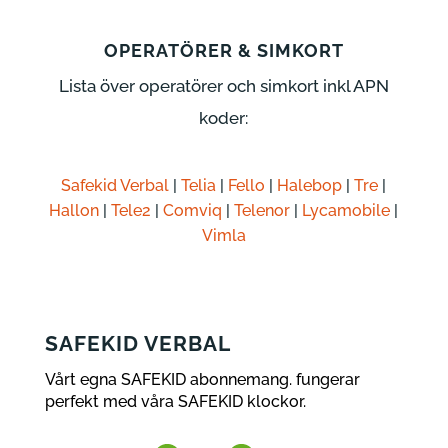
OPERATÖRER & SIMKORT
Lista över operatörer och simkort inkl APN
koder:
Safekid Verbal
|
Telia
|
Fello
|
Halebop
|
Tre
|
Hallon
|
Tele2
|
Comviq
|
Telenor
|
Lycamobile
|
Vimla
SAFEKID VERBAL
Vårt egna SAFEKID abonnemang. fungerar
perfekt med våra SAFEKID klockor.