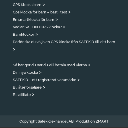
>
GPS Klocka barn
>
Gps klocka för barn – bäst i test
>
En smartklocka för barn
>
Vad är SAFEKID GPS klocka?
>
Barnklockor
Därför ska du välja en GPS klocka från SAFEKID till ditt barn
>
>
Så här gör du när du vill betala med Klarna
>
Din nya klocka
>
SAFEKID – ett registrerat varumärke
>
Bli återförsäljare
>
Bli affiliate
Copyright Safekid e-handel AB. Produktion
ZMART