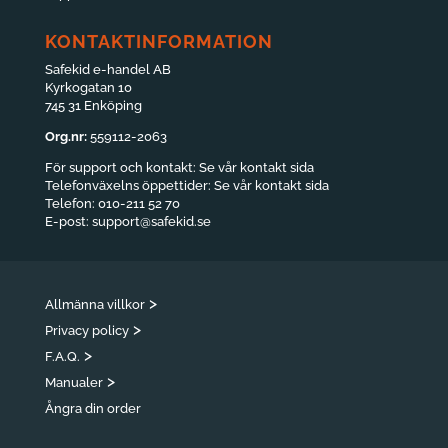
KONTAKTINFORMATION
Safekid e-handel AB
Kyrkogatan 10
745 31 Enköping
Org.nr:
559112-2063
För support och kontakt:
Se vår kontakt sida
Telefonväxelns öppettider:
Se vår kontakt sida
Telefon:
010-211 52 70
E-post:
support@safekid.se
>
Allmänna villkor
>
Privacy policy
>
F.A.Q.
>
Manualer
Ångra din order