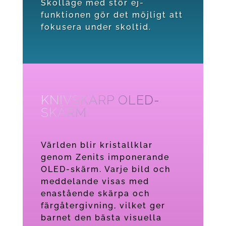
Skolläge med stör ej-
funktionen gör det möjligt att
fokusera under skoltid.
KNIVSKARP OLED-
SKÄRM
Världen blir kristallklar
genom Zenits imponerande
OLED-skärm. Varje bild och
meddelande visas med
enastående skärpa och
färgåtergivning, vilket ger
barnet den bästa visuella