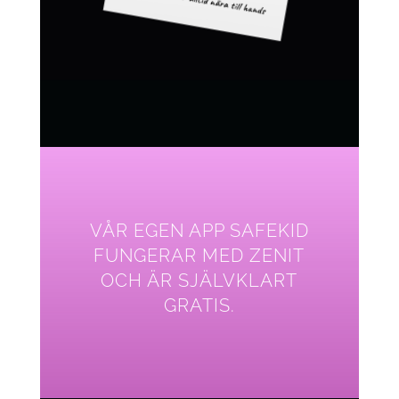
VÅR EGEN APP SAFEKID
FUNGERAR MED ZENIT
OCH ÄR SJÄLVKLART
GRATIS.