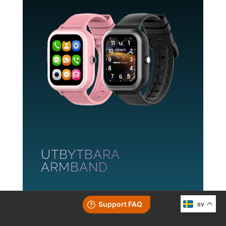
UTBYTBARA
ARMBAND
Ge klockan en personlig
SV
touch genom att välja mellan
svart och rosa armband och