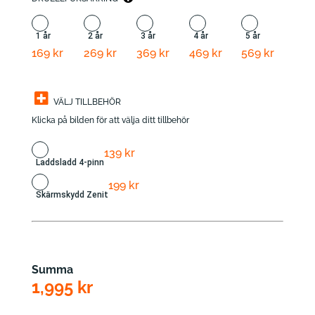
1 år
2 år
3 år
4 år
5 år
169 kr
269 kr
369 kr
469 kr
569 kr
VÄLJ TILLBEHÖR
+
Klicka på bilden för att välja ditt tillbehör
139
kr
Laddsladd 4-pinn
199
kr
Skärmskydd Zenit
Summa
1,995
kr