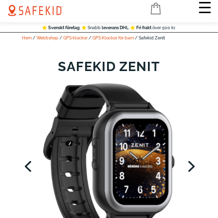
Svenskt företag
.
Snabb
leverans DHL
.
Fri frakt
över 500 kr.
Hem
/
Webbshop
/
GPS klockor
/
GPS Klockor för barn
/ Safekid Zenit
SAFEKID ZENIT