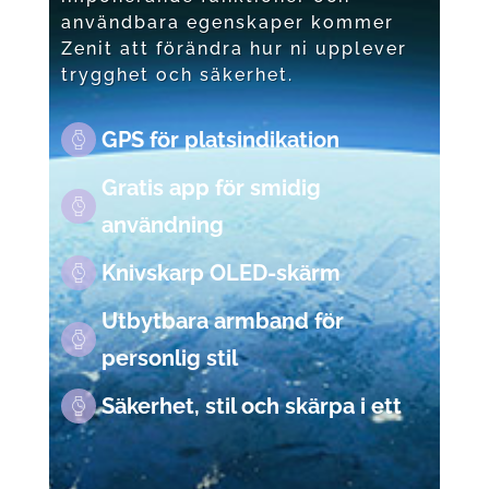
användbara egenskaper kommer
Zenit att förändra hur ni upplever
trygghet och säkerhet.
GPS för platsindikation
Gratis app för smidig
användning
Knivskarp OLED-skärm
Utbytbara armband för
personlig stil
Säkerhet, stil och skärpa i ett