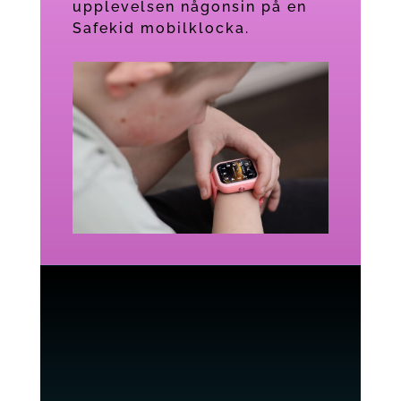
upplevelsen någonsin på en
Safekid mobilklocka.