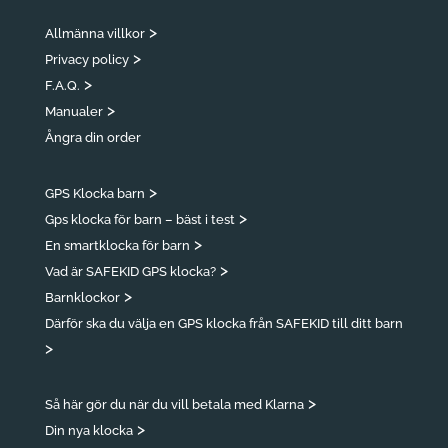
>
Allmänna villkor
>
Privacy policy
>
F.A.Q.
>
Manualer
Ångra din order
>
GPS Klocka barn
>
Gps klocka för barn – bäst i test
>
En smartklocka för barn
>
Vad är SAFEKID GPS klocka?
>
Barnklockor
Därför ska du välja en GPS klocka från SAFEKID till ditt barn
>
>
Så här gör du när du vill betala med Klarna
>
Din nya klocka