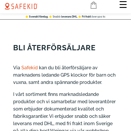
Svenskt företag
.
Snabb
leverans DHL
.
Fri frakt
över 500 kr.
BLI
ÅTERFÖRSÄLJARE
Via
Safekid
kan du bli återförsäljare av
marknadens ledande GPS klockor för barn och
vuxna, samt andra spännande produkter.
I vårt sortiment ﬁnns marknadsledande
produkter och vi samarbetar med leverantörer
som erbjuder dokumenterad kvalitet och
fabriksgarantier. Vi erbjuder snabb och säker
leverans med DHL, med fri frakt inom Sverige
på alla dina beställningar via vår webbshop,