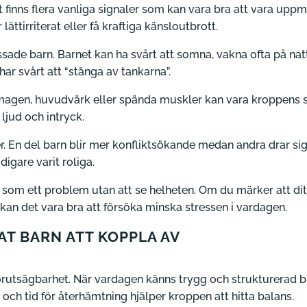
t finns flera vanliga signaler som kan vara bra att vara upp
ättirriterat eller få kraftiga känsloutbrott.
de barn. Barnet kan ha svårt att somna, vakna ofta på natten
ar svårt att “stänga av tankarna”.
agen, huvudvärk eller spända muskler kan vara kroppens sätt
ljud och intryck.
r. En del barn blir mer konfliktsökande medan andra drar sig
digare varit roliga.
nal som ett problem utan att se helheten. Om du märker att di
t kan det vara bra att försöka minska stressen i vardagen.
AT BARN ATT KOPPLA AV
örutsägbarhet. När vardagen känns trygg och strukturerad bli
och tid för återhämtning hjälper kroppen att hitta balans.