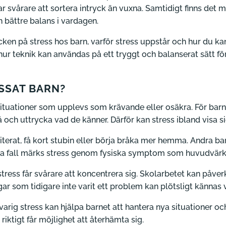
r svårare att sortera intryck än vuxna. Samtidigt finns det 
ch bättre balans i vardagen.
ecken på stress hos barn, varför stress uppstår och hur du ka
å hur teknik kan användas på ett tryggt och balanserat sätt 
SSAT BARN?
 situationer som upplevs som krävande eller osäkra. För bar
tå och uttrycka vad de känner. Därför kan stress ibland visa
riterat, få kort stubin eller börja bråka mer hemma. Andra barn
issa fall märks stress genom fysiska symptom som huvudvärk
tress får svårare att koncentrera sig. Skolarbetet kan påverk
ar som tidigare inte varit ett problem kan plötsligt kännas v
ortvarig stress kan hjälpa barnet att hantera nya situationer 
riktigt får möjlighet att återhämta sig.