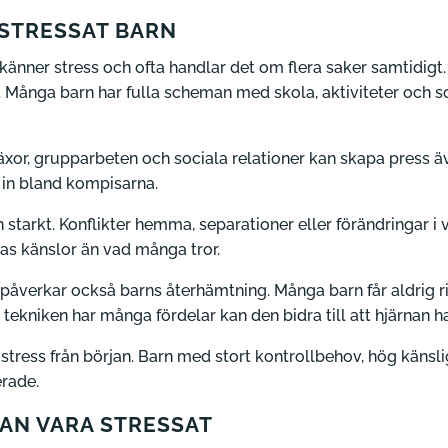
 STRESSAT BARN
n känner stress och ofta handlar det om flera saker samtidigt
 Många barn har fulla scheman med skola, aktiviteter och s
v, läxor, grupparbeten och sociala relationer kan skapa pres
a in bland kompisarna.
 starkt. Konflikter hemma, separationer eller förändringar 
s känslor än vad många tror.
 påverkar också barns återhämtning. Många barn får aldrig ri
kniken har många fördelar kan den bidra till att hjärnan ha
stress från början. Barn med stort kontrollbehov, hög känslig
erade.
KAN VARA STRESSAT