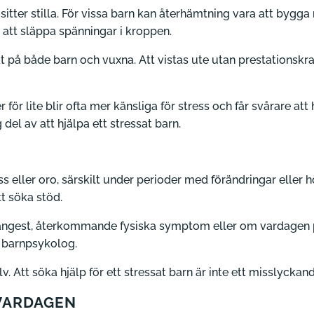
sitter stilla. För vissa barn kan återhämtning vara att bygga 
r att släppa spänningar i kroppen.
kt på både barn och vuxna. Att vistas ute utan prestationskr
r lite blir ofta mer känsliga för stress och får svårare att 
 del av att hjälpa ett stressat barn.
ss eller oro, särskilt under perioder med förändringar eller
tt söka stöd.
ångest, återkommande fysiska symptom eller om vardagen p
r barnpsykolog.
. Att söka hjälp för ett stressat barn är inte ett misslyckande
 VARDAGEN