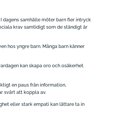
. I dagens samhälle möter barn fler intryck
ociala krav samtidigt som de ständigt är
s även hos yngre barn. Många barn känner
i vardagen kan skapa oro och osäkerhet.
ktigt en paus från information,
r svårt att koppla av.
het eller stark empati kan lättare ta in