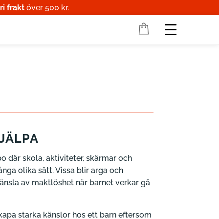
ri frakt
över 500 kr.
HJÄLPA
po där skola, aktiviteter, skärmar och
ga olika sätt. Vissa blir arga och
 känsla av maktlöshet när barnet verkar gå
skapa starka känslor hos ett barn eftersom