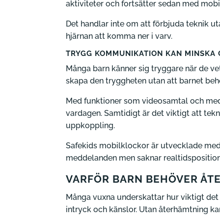
aktiviteter och fortsätter sedan med mobil,
Det handlar inte om att förbjuda teknik u
hjärnan att komma ner i varv.
TRYGG KOMMUNIKATION KAN MINSKA
Många barn känner sig tryggare när de vet 
skapa den tryggheten utan att barnet be
Med funktioner som videosamtal och medde
vardagen. Samtidigt är det viktigt att te
uppkoppling.
Safekids mobilklockor är utvecklade med 
meddelanden men saknar realtidspositioner
VARFÖR BARN BEHÖVER ÅT
Många vuxna underskattar hur viktigt det 
intryck och känslor. Utan återhämtning kan