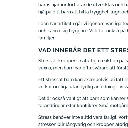
barns hjärnor fortfarande utvecklas och ha
hjälpa ditt barn att hitta trygghet, lugn o
I den här artikeln går vi igenom vanliga t
och känna sig tryggare. Vi tittar också p
familjen.
VAD INNEBÄR DET ETT STRE
Stress är kroppens naturliga reaktion på
vuxna, men barn har ofta svårare att förs
Ett stressat barn kan exempelvis bli lättir
verkar oroliga utan tydlig anledning. I v
Det är också vanligt att barn som känner s
förändringar eller konflikter. Små motgång
Stress behöver inte alltid vara farligt. K
stressen blir långvarig och kroppen aldrig 