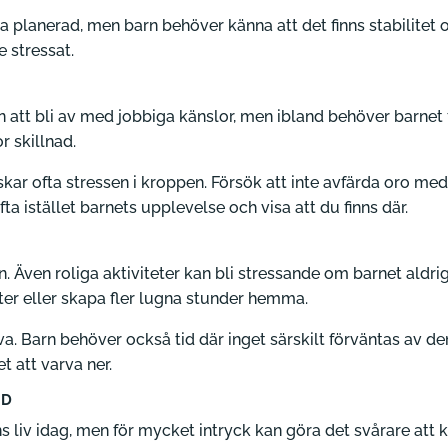
ra planerad, men barn behöver känna att det finns stabilite
 stressat.
rn att bli av med jobbiga känslor, men ibland behöver barnet 
r skillnad.
nskar ofta stressen i kroppen. Försök att inte avfärda oro m
fta istället barnets upplevelse och visa att du finns där.
Även roliga aktiviteter kan bli stressande om barnet aldrig f
eter eller skapa fler lugna stunder hemma.
. Barn behöver också tid där inget särskilt förväntas av dem.
t att varva ner.
ID
ns liv idag, men för mycket intryck kan göra det svårare att k