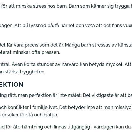
a för att minska stress hos barn. Barn som känner sig trygga
gen. Att bli lyssnad på, få närhet och veta att det finns vux
det får vara precis som det är. Många barn stressas av känsla
pterat minskar ofta pressen.
ntral. Även korta stunder av närvaro kan betyda mycket. Att
an stärka tryggheten.
FEKTION
ng rätt, men perfektion är inte målet. Det viktigaste är att 
ch konflikter i familjelivet. Det betyder inte att man missly
försöker förstå och hjälpa.
id för återhämtning och finnas tillgänglig i vardagen kan du h