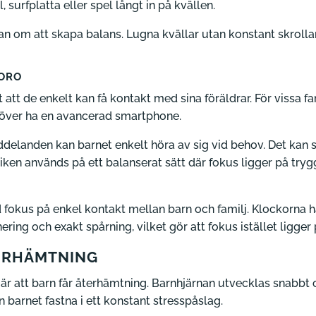
 surfplatta eller spel långt in på kvällen.
tan om att skapa balans. Lugna kvällar utan konstant skroll
 ORO
att de enkelt kan få kontakt med sina föräldrar. För vissa fa
höver ha en avancerad smartphone.
landen kan barnet enkelt höra av sig vid behov. Det kan sk
kniken används på ett balanserat sätt där fokus ligger på tr
fokus på enkel kontakt mellan barn och familj. Klockorna h
ing och exakt spårning, vilket gör att fokus istället ligge
ERHÄMTNING
är att barn får återhämtning. Barnhjärnan utvecklas snabbt
 barnet fastna i ett konstant stresspåslag.