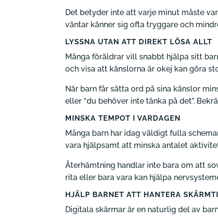
Det betyder inte att varje minut måste va
väntar känner sig ofta tryggare och mindre
LYSSNA UTAN ATT DIREKT LÖSA ALLT
Många föräldrar vill snabbt hjälpa sitt ba
och visa att känslorna är okej kan göra sto
När barn får sätta ord på sina känslor mi
eller “du behöver inte tänka på det”. Bekrä
MINSKA TEMPOT I VARDAGEN
Många barn har idag väldigt fulla scheman. 
vara hjälpsamt att minska antalet aktivit
Återhämtning handlar inte bara om att sova
rita eller bara vara kan hjälpa nervsysteme
HJÄLP BARNET ATT HANTERA SKÄRMT
Digitala skärmar är en naturlig del av bar