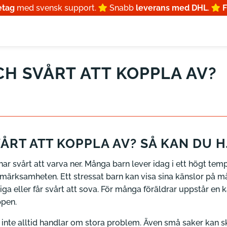
etag
med svensk support.
Snabb
leverans med DHL
.
F
H SVÅRT ATT KOPPLA AV?
ÅRT ATT KOPPLA AV? SÅ KAN DU 
 har svårt att varva ner. Många barn lever idag i ett högt tem
ärksamheten. Ett stressat barn kan visa sina känslor på mån
iga eller får svårt att sova. För många föräldrar uppstår en
ppen.
arn inte alltid handlar om stora problem. Även små saker kan 