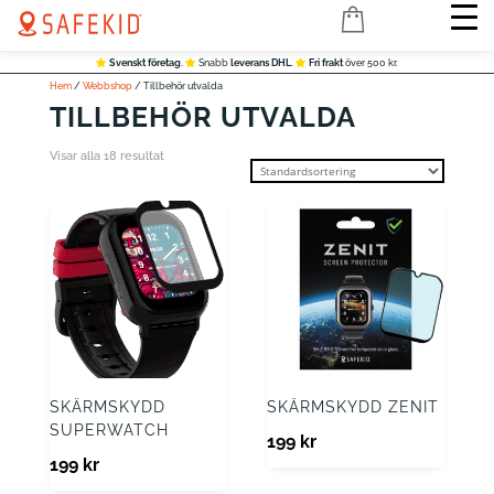
Svenskt företag
.
Snabb
leverans DHL
.
Fri frakt
över 500 kr.
Hem
/
Webbshop
/ Tillbehör utvalda
TILLBEHÖR UTVALDA
Visar alla 18 resultat
SKÄRMSKYDD
SKÄRMSKYDD ZENIT
SUPERWATCH
199
kr
199
kr