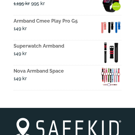
var:
är:
Det
Det
1,195
kr
995
kr
1,595 kr.
1,195 kr.
ursprungliga
nuvarande
priset
priset
Armband Cmee Play Pro G5
var:
är:
149
kr
1,195 kr.
995 kr.
Superwatch Armband
149
kr
Nova Armband Space
149
kr