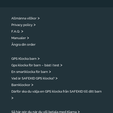
>
Allmänna villkor
>
Privacy policy
>
F.A.Q.
>
Manualer
Ångra din order
>
GPS Klocka barn
>
Gps klocka för barn – bäst i test
>
En smartklocka för barn
>
Vad är SAFEKID GPS klocka?
>
Barnklockor
Därför ska du välja en GPS klocka från SAFEKID till ditt barn
>
>
Så här gör du när du vill betala med Klarna