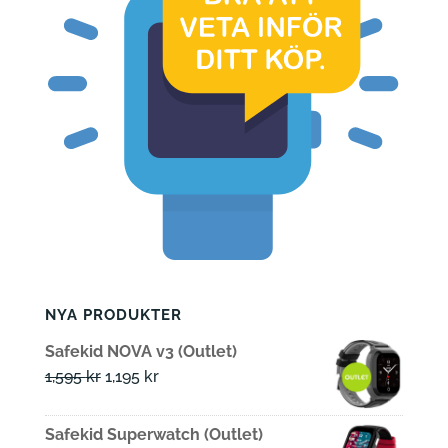
NYA PRODUKTER
Safekid NOVA v3 (Outlet)
Det
Det
1,595
kr
1,195
kr
ursprungliga
nuvarande
priset
priset
Safekid Superwatch (Outlet)